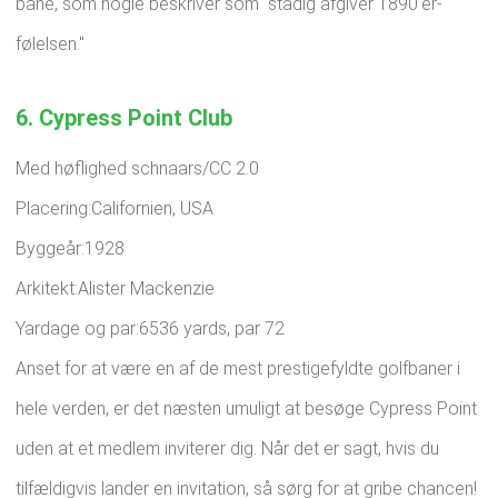
bane, som nogle beskriver som "stadig afgiver 1890'er-
følelsen."
6. Cypress Point Club
Med høflighed schnaars/CC 2.0
Placering:Californien, USA
Byggeår:1928
Arkitekt:Alister Mackenzie
Yardage og par:6536 yards, par 72
Anset for at være en af ​​de mest prestigefyldte golfbaner i
hele verden, er det næsten umuligt at besøge Cypress Point
uden at et medlem inviterer dig. Når det er sagt, hvis du
tilfældigvis lander en invitation, så sørg for at gribe chancen!