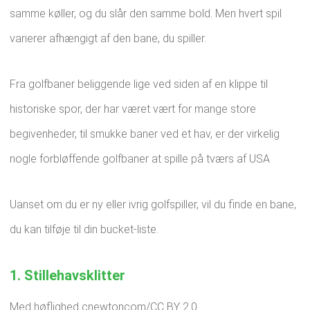
samme køller, og du slår den samme bold. Men hvert spil
varierer afhængigt af den bane, du spiller.
Fra golfbaner beliggende lige ved siden af ​​en klippe til
historiske spor, der har været vært for mange store
begivenheder, til smukke baner ved et hav, er der virkelig
nogle forbløffende golfbaner at spille på tværs af USA
Uanset om du er ny eller ivrig golfspiller, vil du finde en bane,
du kan tilføje til din bucket-liste.
1. Stillehavsklitter
Med høflighed cnewtoncom/CC BY 2.0.