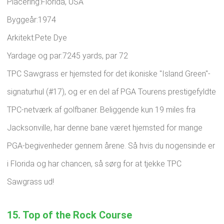
Placering:Florida, USA
Byggeår:1974
Arkitekt:Pete Dye
Yardage og par:7245 yards, par 72
TPC Sawgrass er hjemsted for det ikoniske "Island Green"-
signaturhul (#17), og er en del af PGA Tourens prestigefyldte
TPC-netværk af golfbaner. Beliggende kun 19 miles fra
Jacksonville, har denne bane været hjemsted for mange
PGA-begivenheder gennem årene. Så hvis du nogensinde er
i Florida og har chancen, så sørg for at tjekke TPC
Sawgrass ud!
15. Top of the Rock Course