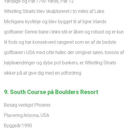
Yardage og Par:7790 Yards, Par 72
Whistling Straits blev skulptureret i to miles af Lake
Michigans kystlinje og blev bygget til at ligne Irlands
golfbaner. Denne bane i links-stil er åben og robust og er kun
til fods og har konsekvent rangeret som en af ​​de bedste
golfbaner i USA med otte huller, der omgiver søen, tonsvis af
højdeændringer og dybe pot bunkers, er Whistling Straits
sikker på at give dig med en udfordring.
9. South Course på Boulders Resort
Besøg venligst Phoenix
Placering:Arizona, USA
Byggeår:1990