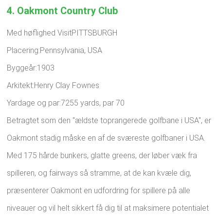
4. Oakmont Country Club
Med høflighed VisitPITTSBURGH
Placering:Pennsylvania, USA
Byggeår:1903
Arkitekt:Henry Clay Fownes
Yardage og par:7255 yards, par 70
Betragtet som den "ældste toprangerede golfbane i USA", er
Oakmont stadig måske en af ​​de sværeste golfbaner i USA.
Med 175 hårde bunkers, glatte greens, der løber væk fra
spilleren, og fairways så stramme, at de kan kvæle dig,
præsenterer Oakmont en udfordring for spillere på alle
niveauer og vil helt sikkert få dig til at maksimere potentialet