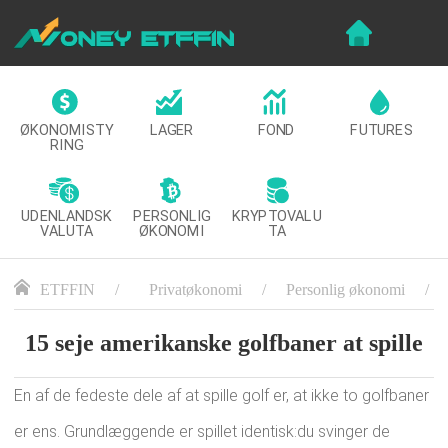
LAGER
FOND
FUTURES
ØKONOMISTY
RING
UDENLANDSK
PERSONLIG
KRYPTOVALU
VALUTA
ØKONOMI
TA
ETFFIN
Privatøkonomi
Personlig økonomi
15 seje amerikanske golfbaner at spille
En af de fedeste dele af at spille golf er, at ikke to golfbaner
er ens. Grundlæggende er spillet identisk:du svinger de