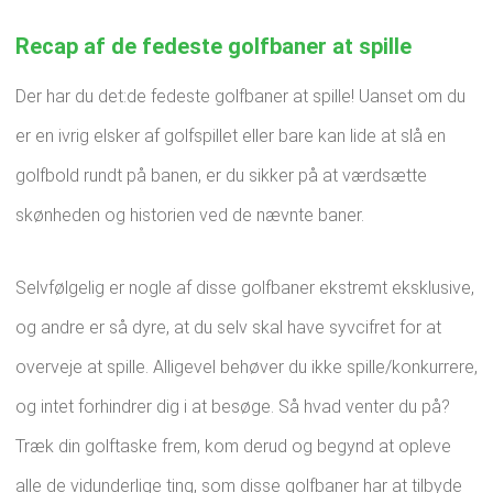
Recap af de fedeste golfbaner at spille
Der har du det:de fedeste golfbaner at spille! Uanset om du
er en ivrig elsker af golfspillet eller bare kan lide at slå en
golfbold rundt på banen, er du sikker på at værdsætte
skønheden og historien ved de nævnte baner.
Selvfølgelig er nogle af disse golfbaner ekstremt eksklusive,
og andre er så dyre, at du selv skal have syvcifret for at
overveje at spille. Alligevel behøver du ikke spille/konkurrere,
og intet forhindrer dig i at besøge. Så hvad venter du på?
Træk din golftaske frem, kom derud og begynd at opleve
alle de vidunderlige ting, som disse golfbaner har at tilbyde