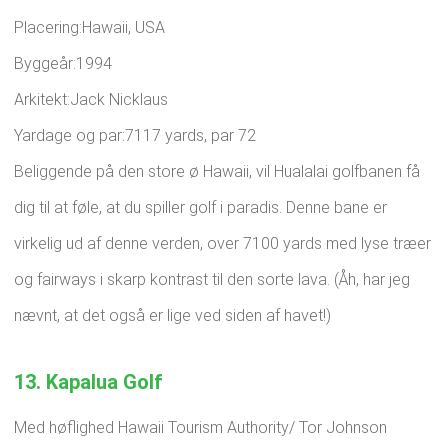
Placering:Hawaii, USA
Byggeår:1994
Arkitekt:Jack Nicklaus
Yardage og par:7117 yards, par 72
Beliggende på den store ø Hawaii, vil Hualalai golfbanen få
dig til at føle, at du spiller golf i paradis. Denne bane er
virkelig ud af denne verden, over 7100 yards med lyse træer
og fairways i skarp kontrast til den sorte lava. (Åh, har jeg
nævnt, at det også er lige ved siden af ​​havet!)
13. Kapalua Golf
Med høflighed Hawaii Tourism Authority/ Tor Johnson