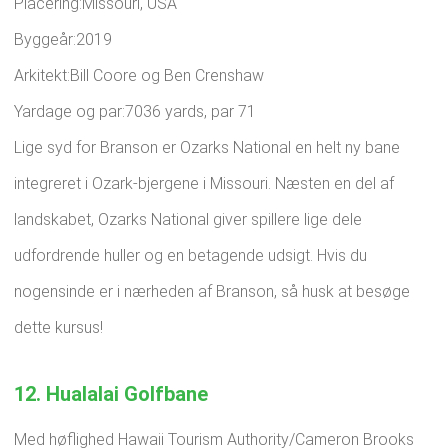
Placering:Missouri, USA
Byggeår:2019
Arkitekt:Bill Coore og Ben Crenshaw
Yardage og par:7036 yards, par 71
Lige syd for Branson er Ozarks National en helt ny bane
integreret i Ozark-bjergene i Missouri. Næsten en del af
landskabet, Ozarks National giver spillere lige dele
udfordrende huller og en betagende udsigt. Hvis du
nogensinde er i nærheden af ​​Branson, så husk at besøge
dette kursus!
12. Hualalai Golfbane
Med høflighed Hawaii Tourism Authority/Cameron Brooks